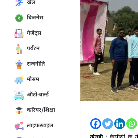
खेल
बिजनेस
गैजेट्स
पर्यटन
राजनीति
मौसम
ऑटो-वर्ल्ड
करियर/शिक्षा
लाइफस्टाइल
खेतड़ी :
केसीसी के ने