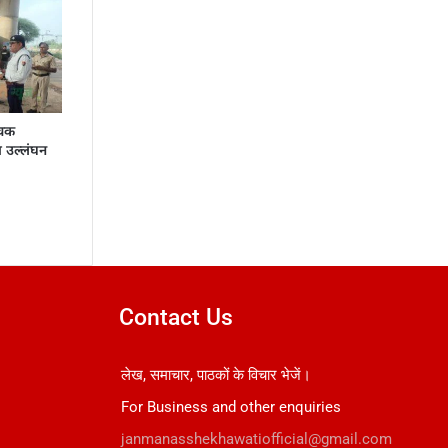
औचक
ा उल्लंघन
Contact Us
लेख, समाचार, पाठकों के विचार भेजें।
For Business and other enquiries
janmanasshekhawatiofficial@gmail.com