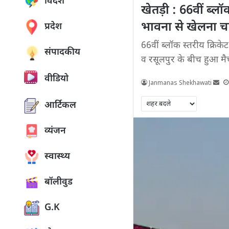
विदेश
खेतड़ी : 66वीं ब्लॉ
भावना से खेलना चा
प्रदेश
66वीं ब्लॉक स्तरीय क्रिक
संपादकीय
व रसूलपुर के बीच हुआ मै
वीडियो
Janmanas Shekhawati
आर्टिकल
व्यंजन
स्वास्थ्य
बॉलीवुड
G.K