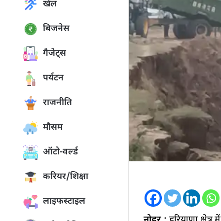
खेल
बिजनेस
गैजेट्स
पर्यटन
राजनीति
मौसम
ऑटो-वर्ल्ड
करियर/शिक्षा
लाइफस्टाइल
नोहर :
हरियाणा क्षेत्र