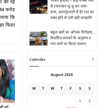
भीषण हादसा – हाई मास्क पोल
ता की नई
से टकराकर धूं-धूं कर जला
44 करोड़
डंपर, उदयपुरवाटी में देर रात का
 बताया कि
वक्त होने से टली बड़ी जनहानि
ोहर फिडर
स्कूल बसों का औचक निरीक्षण,
निर्धारित मानकों के अनुरूप न
पाए जाने पर किया चालान
Calender
August 2026
M
T
W
T
F
S
S
1
2
ीं हुई