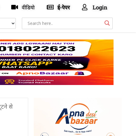
वीडियो
ई-पेपर
Login
टने से