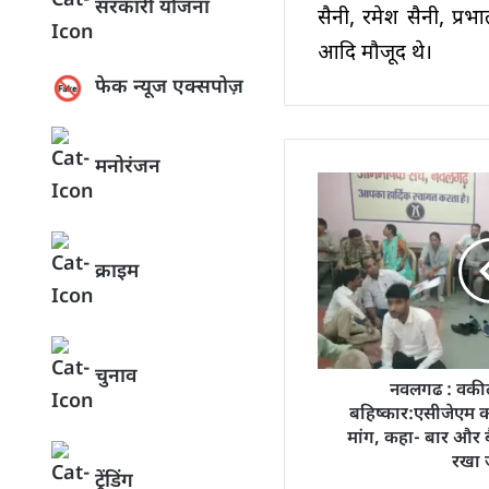
सरकारी योजना
सैनी, रमेश सैनी, प्रभ
आदि मौजूद थे।
फेक न्यूज एक्सपोज़
मनोरंजन
क्राइम
चुनाव
नवलगढ : वकीलो
बहिष्कार:एसीजेएम का 
मांग, कहा- बार और ब
रखा 
ट्रेंडिंग