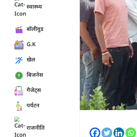
स्वास्थ्य
बॉलीवुड
G.K
खेल
बिजनेस
गैजेट्स
पर्यटन
राजनीति