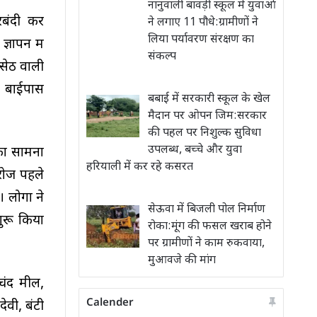
नानुवाली बावड़ी स्कूल में युवाओं
रबंदी कर
ने लगाए 11 पौधे:ग्रामीणों ने
लिया पर्यावरण संरक्षण का
ज्ञापन में
संकल्प
 सेठ वाली
र बाईपास
बबाई में सरकारी स्कूल के खेल
मैदान पर ओपन जिम:सरकार
की पहल पर निशुल्क सुविधा
उपलब्ध, बच्चे और युवा
 का सामना
हरियाली में कर रहे कसरत
 रोज पहले
 लोगों ने
सेऊवा में बिजली पोल निर्माण
ुरू किया
रोका:मूंग की फसल खराब होने
पर ग्रामीणों ने काम रुकवाया,
मुआवजे की मांग
चंद मील,
Calender
ेवी, बंटी