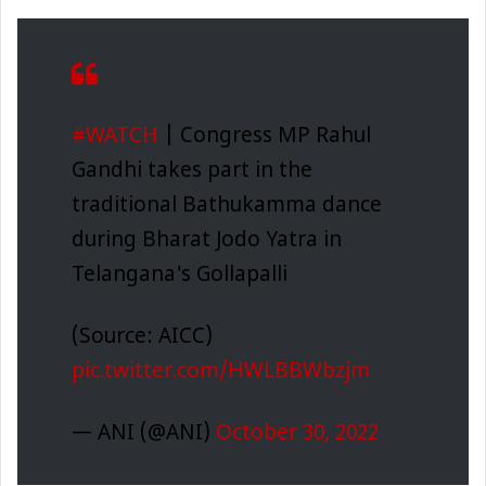
#WATCH
| Congress MP Rahul
Gandhi takes part in the
traditional Bathukamma dance
during Bharat Jodo Yatra in
Telangana's Gollapalli
(Source: AICC)
pic.twitter.com/HWLBBWbzjm
— ANI (@ANI)
October 30, 2022