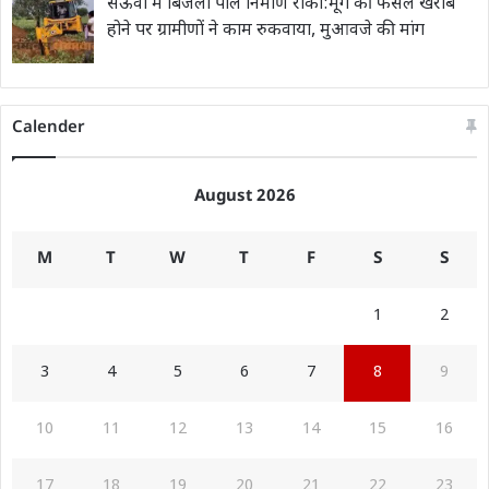
सेऊवा में बिजली पोल निर्माण रोका:मूंग की फसल खराब
होने पर ग्रामीणों ने काम रुकवाया, मुआवजे की मांग
Calender
August 2026
M
T
W
T
F
S
S
1
2
3
4
5
6
7
8
9
10
11
12
13
14
15
16
17
18
19
20
21
22
23