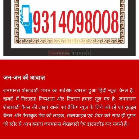
जन-जन की आवाज़
जनमानस शेखावाटी भारत का सर्वश्रेष्ठ उभरता हुआ हिंदी न्यूज़ चैनल हैं।
खबरों में निरंतरता निष्पक्षता और निडरता हमारा मूल मंत्र है। जनमानस
शेखावाटी चैनल की लाइव खबरें एवं ब्रैकिंग न्यूज़ के लिये बने रहें एवं यूट्यूब
चैनल और फेसबुक पेज को लाइक, सब्सक्राइब एवं शेयर करें साथ ही गूगल
प्ले स्टोर से आप हमारा जनमानस शेखावाटी ऐप डाउनलोड कर सकते हैं।