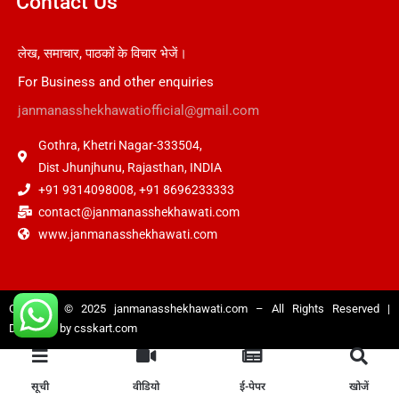
Contact Us
लेख, समाचार, पाठकों के विचार भेजें।
For Business and other enquiries
janmanasshekhawatiofficial@gmail.com
Gothra, Khetri Nagar-333504,
Dist Jhunjhunu, Rajasthan, INDIA
+91 9314098008, +91 8696233333
contact@janmanasshekhawati.com
www.janmanasshekhawati.com
Copyright © 2025
janmanasshekhawati.com
– All Rights Reserved |
Designed by
csskart.com
सूची
वीडियो
ई-पेपर
खोजें