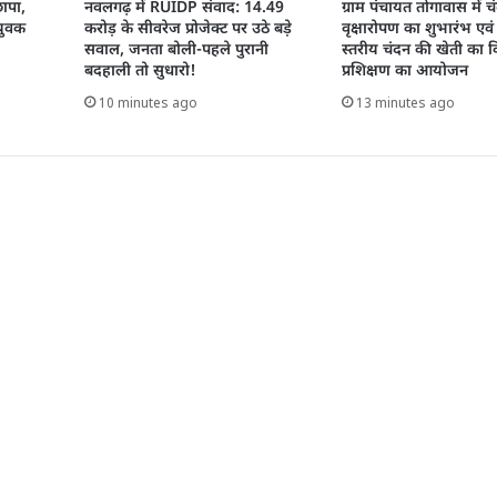
छापा,
नवलगढ़ में RUIDP संवाद: 14.49
ग्राम पंचायत तोगावास में च
 युवक
करोड़ के सीवरेज प्रोजेक्ट पर उठे बड़े
वृक्षारोपण का शुभारंभ एव
सवाल, जनता बोली-पहले पुरानी
स्तरीय चंदन की खेती का 
बदहाली तो सुधारो!
प्रशिक्षण का आयोजन
10 minutes ago
13 minutes ago