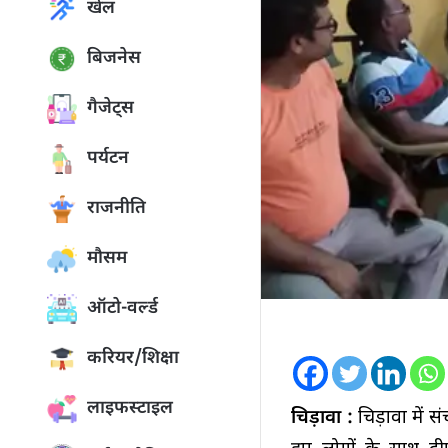
खेल
बिजनेस
गैजेट्स
पर्यटन
राजनीति
मौसम
ऑटो-वर्ल्ड
करियर/शिक्षा
लाइफस्टाइल
चिड़ावा :
चिड़ावा में स