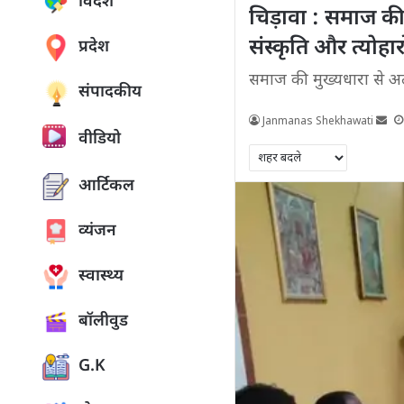
विदेश
चिड़ावा : समाज क
संस्कृति और त्योह
प्रदेश
समाज की मुख्यधारा से अ
संपादकीय
Janmanas Shekhawati
वीडियो
आर्टिकल
व्यंजन
स्वास्थ्य
बॉलीवुड
G.K