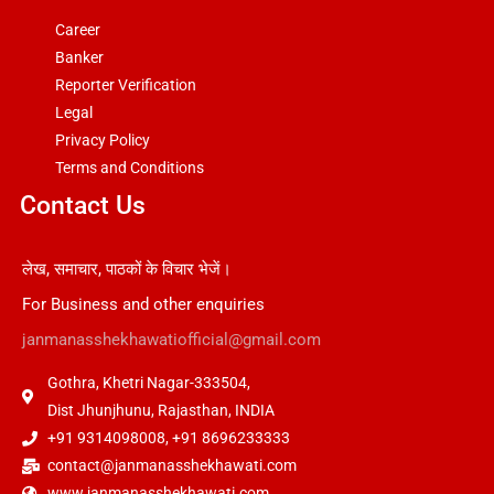
Career
Banker
Reporter Verification
Legal
Privacy Policy
Terms and Conditions
Contact Us
लेख, समाचार, पाठकों के विचार भेजें।
For Business and other enquiries
janmanasshekhawatiofficial@gmail.com
Gothra, Khetri Nagar-333504,
Dist Jhunjhunu, Rajasthan, INDIA
+91 9314098008, +91 8696233333
contact@janmanasshekhawati.com
www.janmanasshekhawati.com