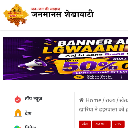
टॉप न्यूज़
Home
/
राज्य
/
खेतड़
खारिया ने ढहरवाला को हर
देश
खेल
राजस्थान
राज्य