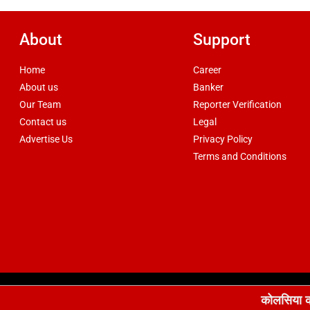
About
Support
Home
Career
About us
Banker
Our Team
Reporter Verification
Contact us
Legal
Advertise Us
Privacy Policy
Terms and Conditions
d by
csskart.com
कोलसिया का वीर सपूत पंचतत्व