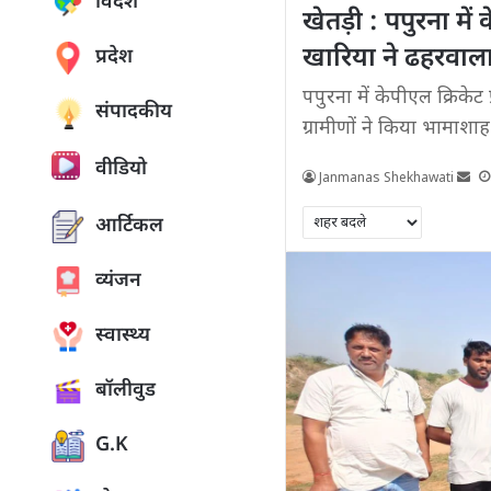
विदेश
खेतड़ी : पपुरना में
खारिया ने ढहरवाला
प्रदेश
पपुरना में केपीएल क्रिके
संपादकीय
ग्रामीणों ने किया भामाशा
वीडियो
Janmanas Shekhawati
आर्टिकल
व्यंजन
स्वास्थ्य
बॉलीवुड
G.K