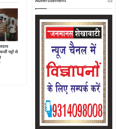
Advertisement
जलदाय
जी पट्टों से
े
न