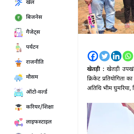
खेल
बिजनेस
गैजेट्स
पर्यटन
राजनीति
खेतड़ी :
खेतड़ी उपखंड
मौसम
क्रिकेट प्रतियोगिता क
अतिथि भीम घुमरिया, हि
ऑटो-वर्ल्ड
करियर/शिक्षा
लाइफस्टाइल