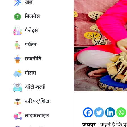
खेल
बिजनेस
गैजेट्स
पर्यटन
राजनीति
मौसम
ऑटो-वर्ल्ड
करियर/शिक्षा
लाइफस्टाइल
जयपुर :
कहते हैं कि पू