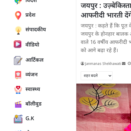
विदेश
जयपुर : उज़्बेकिस्
आफरीदी भारती देंगे 
प्रदेश
जयपुर : कहते हैं कि पूत क
संपादकीय
जयपुर के होनहार बालक आफर
वाले 16 वर्षीय आफरीदी 
वीडियो
को आगे बढ़ा रहे हैं।
आर्टिकल
Janmanas Shekhawati
व्यंजन
स्वास्थ्य
बॉलीवुड
G.K