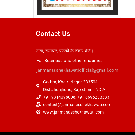
Contact Us
लेख, समाचार, पाठकों के विचार भेजें।
For Business and other enquiries
janmanasshekhawatiofficial@gmail.com
Gothra, Khetri Nagar-333504,
Dist Jhunjhunu, Rajasthan, INDIA
+91 9314098008, +91 8696233333
contact@janmanasshekhawati.com
www.janmanasshekhawati.com