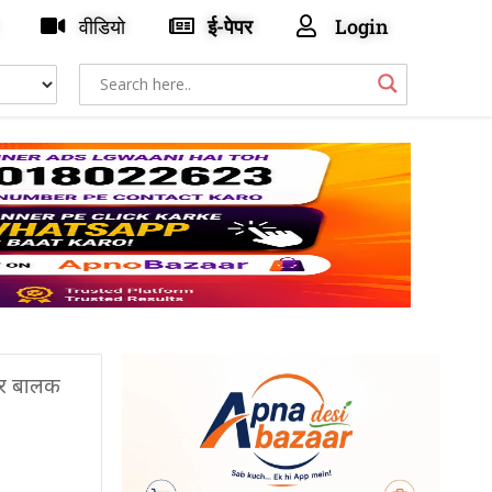
वीडियो
ई-पेपर
Login
हार बालक