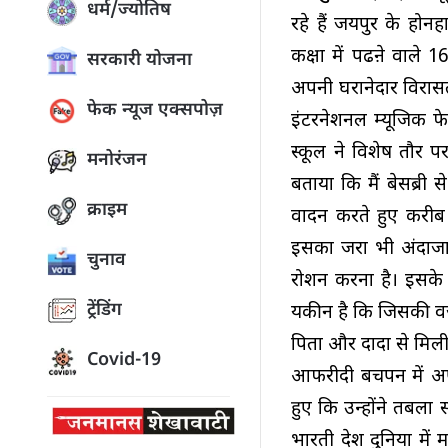
धर्म/ज्योतिष
रहे हैं जयपुर के होन
कक्षा में पढऩे वाले
सरकारी योजना
अपनी घरानेदार विरासत 
फेक न्यूज एक्सपोज़
इंटरनेशनल म्यूजिक फे
स्कूल ने विशेष तौर पर
मनोरंजन
बताया कि मैं बेसब्री 
क्राइम
वादन करते हुए करीब 9
इसका जरा भी अंदाजा
चुनाव
रोशन करना है। इसके 
ट्रेंडिंग
यकीन है कि जिसकी वज
पिता और दादा से मिली 
Covid-19
आफरीदी बचपन में अपन
हुए कि उन्होंने तबल
भारती देश दुनिया में 