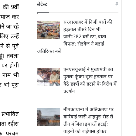
लेटेस्ट
ल की 9वीं
रियाज कर
सरदारशहर में निजी बसों की
ने जा रहे
हड़ताल तीसरे दिन भी
िए उन्हें
जारी:382 बसें ठप, वार्ता
विफल; रोडवेज ने बढ़ाईं
 से पूर्व
अतिरिक्त बसें
हूं। तबला
 पर होगी
एनएसयूआई ने मुख्यमंत्री का
ा नाम भी
पुतला फूंका:भूख हड़ताल पर
बैठे छात्रों को हटाने के विरोध में
 भी पूरा
प्रदर्शन
नीमकाथाना में अतिक्रमण पर
प्रभावित
कार्रवाई जारी:शाहपुरा रोड से
िता रहीस
तीन मंजिला इमारतें हटाई;
वाहनों को बाईपास होकर
ि का परचम