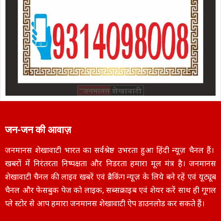
जन-जन की आवाज़
जनमानस शेखावाटी भारत का सर्वश्रेष्ठ उभरता हुआ हिंदी न्यूज़ चैनल हैं।
खबरों में निरंतरता निष्पक्षता और निडरता हमारा मूल मंत्र है। जनमानस
शेखावाटी चैनल की लाइव खबरें एवं ब्रैकिंग न्यूज़ के लिये बने रहें एवं यूट्यूब
चैनल और फेसबुक पेज को लाइक, सब्सक्राइब एवं शेयर करें साथ ही गूगल
प्ले स्टोर से आप हमारा जनमानस शेखावाटी ऐप डाउनलोड कर सकते हैं।