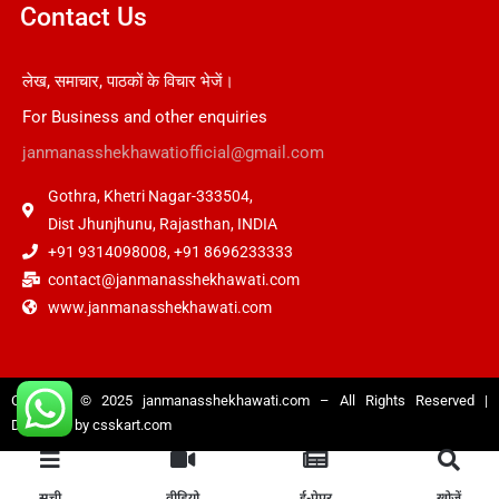
Contact Us
लेख, समाचार, पाठकों के विचार भेजें।
For Business and other enquiries
janmanasshekhawatiofficial@gmail.com
Gothra, Khetri Nagar-333504,
Dist Jhunjhunu, Rajasthan, INDIA
+91 9314098008, +91 8696233333
contact@janmanasshekhawati.com
www.janmanasshekhawati.com
Copyright © 2025
janmanasshekhawati.com
– All Rights Reserved |
Designed by
csskart.com
सूची
वीडियो
ई-पेपर
खोजें