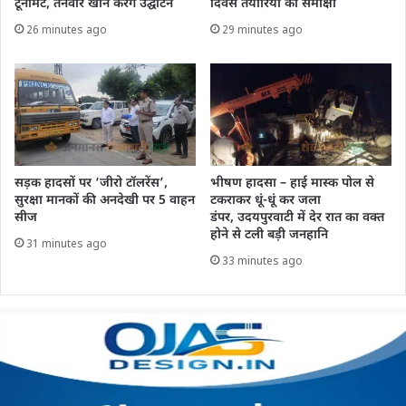
टूर्नामेंट, तनवीर खान करेंगे उद्घाटन
दिवस तैयारियों की समीक्षा
26 minutes ago
29 minutes ago
सड़क हादसों पर ‘जीरो टॉलरेंस’,
भीषण हादसा – हाई मास्क पोल से
सुरक्षा मानकों की अनदेखी पर 5 वाहन
टकराकर धूं-धूं कर जला
सीज
डंपर, उदयपुरवाटी में देर रात का वक्त
होने से टली बड़ी जनहानि
31 minutes ago
33 minutes ago