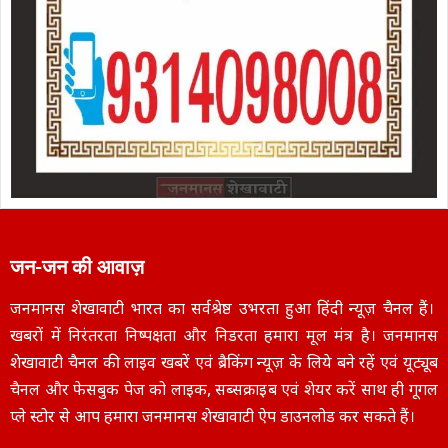
जन-जन की आवाज़
जनमानस शेखावाटी भारत का सर्वश्रेष्ठ उभरता हुआ हिंदी न्यूज़ चैनल हैं।
खबरों में निरंतरता निष्पक्षता और निडरता हमारा मूल मंत्र है। जनमानस
शेखावाटी चैनल की लाइव खबरें एवं ब्रैकिंग न्यूज़ के लिये बने रहें एवं यूट्यूब
चैनल और फेसबुक पेज को लाइक, सब्सक्राइब एवं शेयर करें साथ ही गूगल
प्ले स्टोर से आप हमारा जनमानस शेखावाटी ऐप डाउनलोड कर सकते हैं।