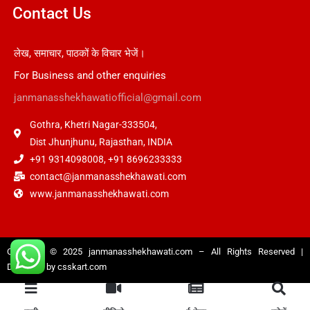
Contact Us
लेख, समाचार, पाठकों के विचार भेजें।
For Business and other enquiries
janmanasshekhawatiofficial@gmail.com
Gothra, Khetri Nagar-333504,
Dist Jhunjhunu, Rajasthan, INDIA
+91 9314098008, +91 8696233333
contact@janmanasshekhawati.com
www.janmanasshekhawati.com
Copyright © 2025
janmanasshekhawati.com
– All Rights Reserved |
Designed by
csskart.com