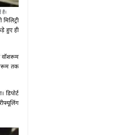
 हैं।
 मिलिट्री
ड़े हुए ही
ें वॉशरूम
ॉशरूम तक
। डिपोर्ट
ीफ्यूलिंग