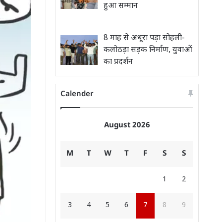
हुआ सम्मान
8 माह से अधूरा पड़ा सोहली-
कलोठड़ा सड़क निर्माण, युवाओं
का प्रदर्शन
Calender
August 2026
M
T
W
T
F
S
S
1
2
3
4
5
6
7
8
9