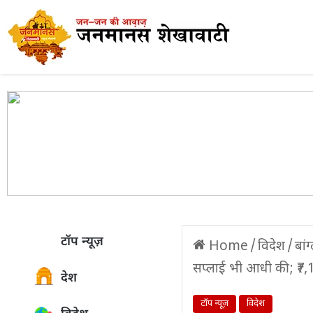
टॉप न्यूज़
Home
/
विदेश
/
बां
सप्लाई भी आधी की; ₹7,11
देश
टॉप न्यूज़
विदेश