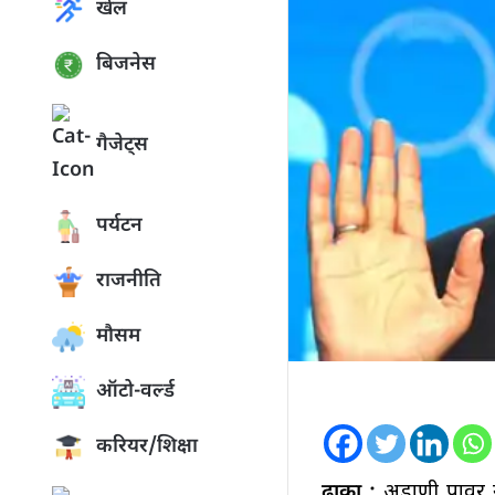
खेल
बिजनेस
गैजेट्स
पर्यटन
राजनीति
मौसम
ऑटो-वर्ल्ड
करियर/शिक्षा
ढाका :
अडाणी पावर न