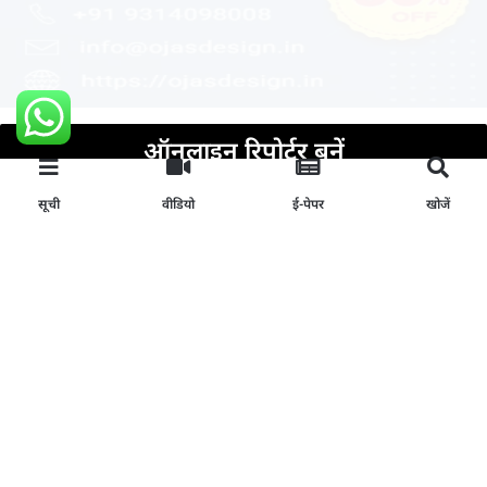
ऑनलाइन रिपोर्टर बनें
सूची
वीडियो
ई-पेपर
खोजें
अभी अप्लाई करें
Join Our News Channel