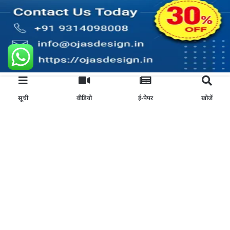
ऑनलाइन रिपोर्टर बनें
सूची
वीडियो
ई-पेपर
खोजें
अभी अप्लाई करें
Join Our News Channel