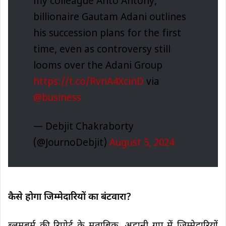
my colleague Anto Antony,
billionaire Gautam Adani outlines
his succession plans for the first
time, even as controversy still
looms over the Adani Group
https://t.co/RvnA4XcinD
via
@business
— Debjit Chakraborty
(@JournoDebjit)
August 5, 2024
कैसे होगा जिम्मेदारियों का बंटवारा?