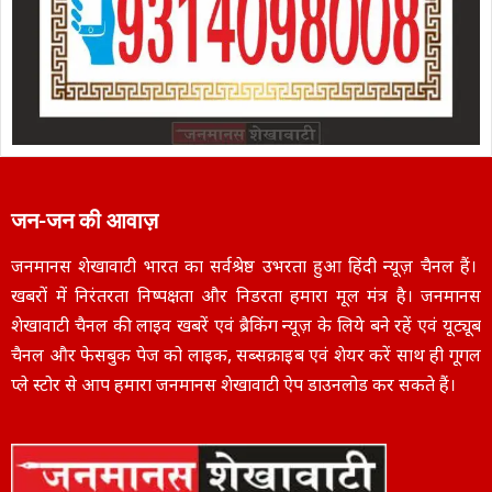
जन-जन की आवाज़
जनमानस शेखावाटी भारत का सर्वश्रेष्ठ उभरता हुआ हिंदी न्यूज़ चैनल हैं।
खबरों में निरंतरता निष्पक्षता और निडरता हमारा मूल मंत्र है। जनमानस
शेखावाटी चैनल की लाइव खबरें एवं ब्रैकिंग न्यूज़ के लिये बने रहें एवं यूट्यूब
चैनल और फेसबुक पेज को लाइक, सब्सक्राइब एवं शेयर करें साथ ही गूगल
प्ले स्टोर से आप हमारा जनमानस शेखावाटी ऐप डाउनलोड कर सकते हैं।