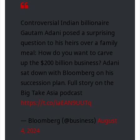
Controversial Indian billionaire
Gautam Adani posed a surprising
question to his heirs over a family
meal: How do you want to carve
up the $200 billion business? Adani
sat down with Bloomberg on his
succession plan. Full story on the
Big Take Asia podcast
https://t.co/iaEAN9UUTq
— Bloomberg (@business)
August
4, 2024