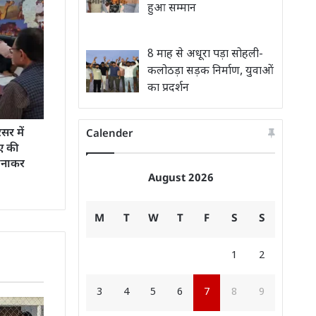
हुआ सम्मान
8 माह से अधूरा पड़ा सोहली-
कलोठड़ा सड़क निर्माण, युवाओं
का प्रदर्शन
र में
Calender
ए की
 बनाकर
August 2026
M
T
W
T
F
S
S
1
2
3
4
5
6
7
8
9