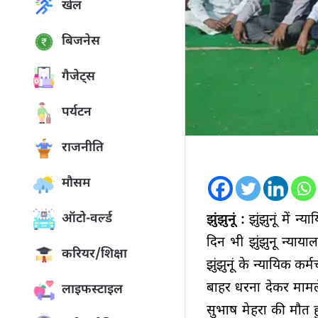
खेल
बिजनेस
गैजेट्स
पर्यटन
राजनीति
मौसम
ऑटो-वर्ल्ड
झुंझुनूं :
झुंझुनूं में 
दिन भी झुंझुनू न्याय
करियर/शिक्षा
झुंझुनूं के न्यायिक कर
बाहर धरना देकर मामले 
लाइफस्टाइल
सुभाष मेहरा की मौत 