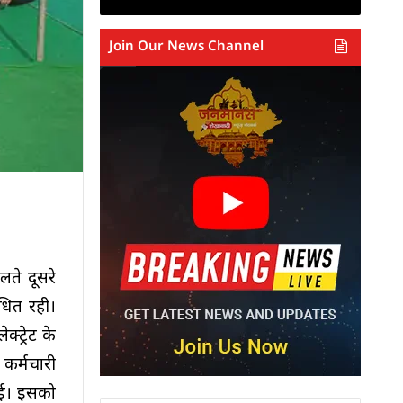
Join Our News Channel
लते दूसरे
धित रही।
्ट्रेट के
 कर्मचारी
ुई। इसको