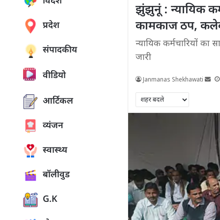
विदेश
झुंझुनूं : न्यायिक 
कामकाज ठप, कलेक्ट
प्रदेश
न्यायिक कर्मचारियों का स
संपादकीय
जारी
वीडियो
Janmanas Shekhawati
आर्टिकल
व्यंजन
स्वास्थ्य
बॉलीवुड
G.K