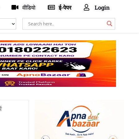
वीडियो
ई-पेपर
Login
ं