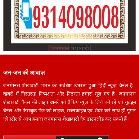
जन-जन की आवाज़
जनमानस शेखावाटी भारत का सर्वश्रेष्ठ उभरता हुआ हिंदी न्यूज़ चैनल हैं।
खबरों में निरंतरता निष्पक्षता और निडरता हमारा मूल मंत्र है। जनमानस
शेखावाटी चैनल की लाइव खबरें एवं ब्रैकिंग न्यूज़ के लिये बने रहें एवं यूट्यूब
चैनल और फेसबुक पेज को लाइक, सब्सक्राइब एवं शेयर करें साथ ही गूगल
प्ले स्टोर से आप हमारा जनमानस शेखावाटी ऐप डाउनलोड कर सकते हैं।