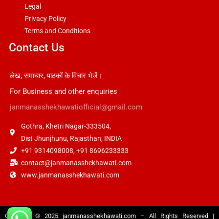
Legal
Privacy Policy
Terms and Conditions
Contact Us
लेख, समाचार, पाठकों के विचार भेजें।
For Business and other enquiries
janmanasshekhawatiofficial@gmail.com
Gothra, Khetri Nagar-333504,
Dist Jhunjhunu, Rajasthan, INDIA
+91 9314098008, +91 8696233333
contact@janmanasshekhawati.com
www.janmanasshekhawati.com
Copyright © 2025
janmanasshekhawati.com
– All Rights Reserved |