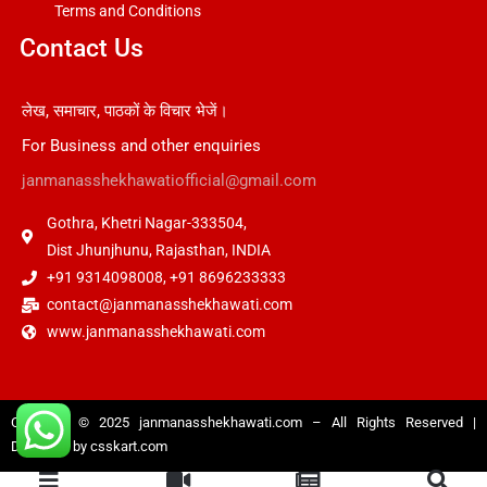
Terms and Conditions
Contact Us
लेख, समाचार, पाठकों के विचार भेजें।
For Business and other enquiries
janmanasshekhawatiofficial@gmail.com
Gothra, Khetri Nagar-333504,
Dist Jhunjhunu, Rajasthan, INDIA
+91 9314098008, +91 8696233333
contact@janmanasshekhawati.com
www.janmanasshekhawati.com
Copyright © 2025
janmanasshekhawati.com
– All Rights Reserved |
Designed by
csskart.com