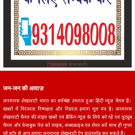
जन-जन की आवाज़
जनमानस शेखावाटी भारत का सर्वश्रेष्ठ उभरता हुआ हिंदी न्यूज़ चैनल हैं।
खबरों में निरंतरता निष्पक्षता और निडरता हमारा मूल मंत्र है। जनमानस
शेखावाटी चैनल की लाइव खबरें एवं ब्रैकिंग न्यूज़ के लिये बने रहें एवं यूट्यूब
चैनल और फेसबुक पेज को लाइक, सब्सक्राइब एवं शेयर करें साथ ही गूगल
प्ले स्टोर से आप हमारा जनमानस शेखावाटी ऐप डाउनलोड कर सकते हैं।