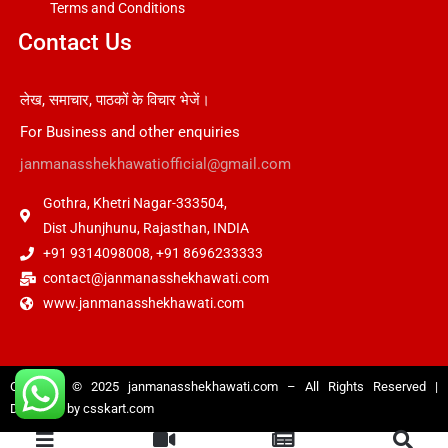
Terms and Conditions
Contact Us
लेख, समाचार, पाठकों के विचार भेजें।
For Business and other enquiries
janmanasshekhawatiofficial@gmail.com
Gothra, Khetri Nagar-333504,
Dist Jhunjhunu, Rajasthan, INDIA
+91 9314098008, +91 8696233333
contact@janmanasshekhawati.com
www.janmanasshekhawati.com
Copyright © 2025
janmanasshekhawati.com
– All Rights Reserved |
Designed by
csskart.com