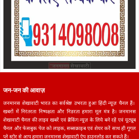
जन-जन की आवाज़
जनमानस शेखावाटी भारत का सर्वश्रेष्ठ उभरता हुआ हिंदी न्यूज़ चैनल हैं।
खबरों में निरंतरता निष्पक्षता और निडरता हमारा मूल मंत्र है। जनमानस
शेखावाटी चैनल की लाइव खबरें एवं ब्रैकिंग न्यूज़ के लिये बने रहें एवं यूट्यूब
चैनल और फेसबुक पेज को लाइक, सब्सक्राइब एवं शेयर करें साथ ही गूगल
प्ले स्टोर से आप हमारा जनमानस शेखावाटी ऐप डाउनलोड कर सकते हैं।