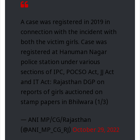
A case was registered in 2019 in
connection with the incident with
both the victim girls. Case was
registered at Hanuman Nagar
police station under various
sections of IPC, POCSO Act, JJ Act
and IT Act: Rajasthan DGP on
reports of girls auctioned on
stamp papers in Bhilwara (1/3)
— ANI MP/CG/Rajasthan
(@ANI_MP_CG_RJ)
October 29, 2022