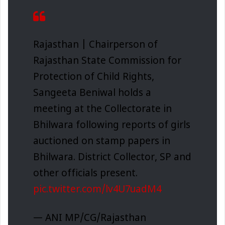
Rajasthan | Chairperson of
Rajasthan State Commission for
Protection of Child Rights,
Sangeeta Beniwal holds a
meeting at the Collectorate in
Bhilwara following reports of girls
auctioned on stamp papers in
Bhilwara. District Collector, SP and
other officials present.
pic.twitter.com/lv4U7uadM4
— ANI MP/CG/Rajasthan