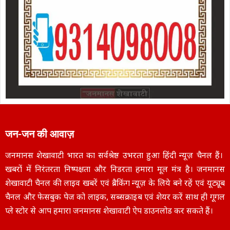
जन-जन की आवाज़
जनमानस शेखावाटी भारत का सर्वश्रेष्ठ उभरता हुआ हिंदी न्यूज़ चैनल हैं।
खबरों में निरंतरता निष्पक्षता और निडरता हमारा मूल मंत्र है। जनमानस
शेखावाटी चैनल की लाइव खबरें एवं ब्रैकिंग न्यूज़ के लिये बने रहें एवं यूट्यूब
चैनल और फेसबुक पेज को लाइक, सब्सक्राइब एवं शेयर करें साथ ही गूगल
प्ले स्टोर से आप हमारा जनमानस शेखावाटी ऐप डाउनलोड कर सकते हैं।