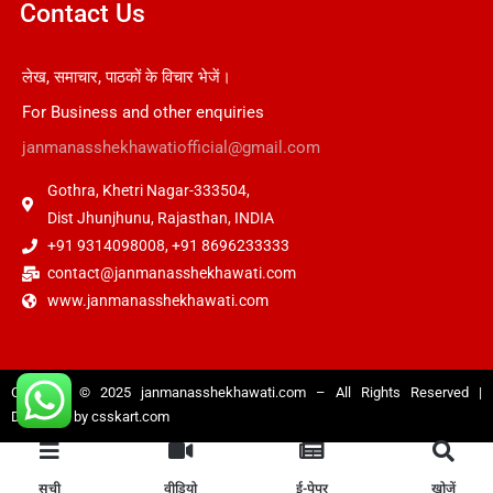
Contact Us
लेख, समाचार, पाठकों के विचार भेजें।
For Business and other enquiries
janmanasshekhawatiofficial@gmail.com
Gothra, Khetri Nagar-333504,
Dist Jhunjhunu, Rajasthan, INDIA
+91 9314098008, +91 8696233333
contact@janmanasshekhawati.com
www.janmanasshekhawati.com
Copyright © 2025
janmanasshekhawati.com
– All Rights Reserved |
Designed by
csskart.com
सूची
वीडियो
ई-पेपर
खोजें