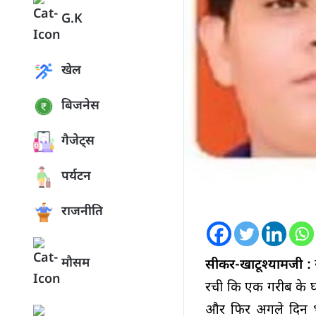
G.K
खेल
बिजनेस
गैजेट्स
पर्यटन
राजनीति
मौसम
सीकर-खाटूश्यामजी :
रची कि एक गरीब के घ
और फिर अगले दिन भा