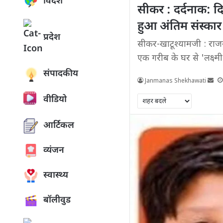
विदेश
सीकर : दर्दनाक: 
हुआ अंतिम संस्कार
प्रदेश
सीकर-खाटूश्यामजी : राजस
एक गरीब के घर से 'लक्ष्
संपादकीय
Janmanas Shekhawati
वीडियो
आर्टिकल
व्यंजन
स्वास्थ्य
बॉलीवुड