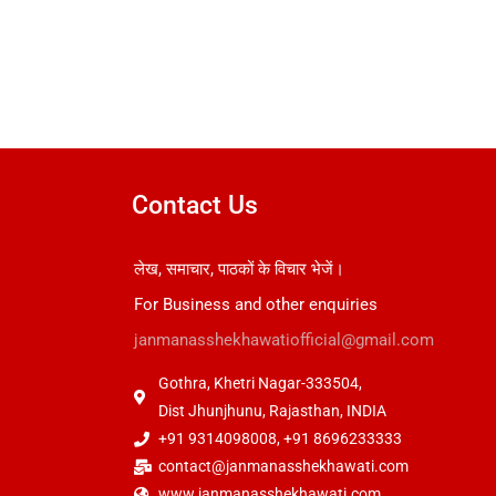
Contact Us
लेख, समाचार, पाठकों के विचार भेजें।
For Business and other enquiries
janmanasshekhawatiofficial@gmail.com
Gothra, Khetri Nagar-333504,
Dist Jhunjhunu, Rajasthan, INDIA
+91 9314098008, +91 8696233333
contact@janmanasshekhawati.com
www.janmanasshekhawati.com