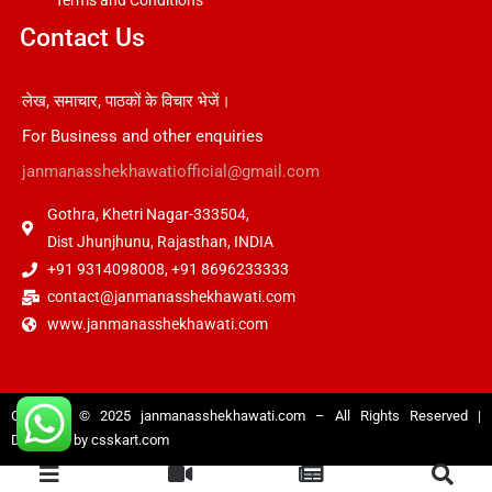
Terms and Conditions
Contact Us
लेख, समाचार, पाठकों के विचार भेजें।
For Business and other enquiries
janmanasshekhawatiofficial@gmail.com
Gothra, Khetri Nagar-333504,
Dist Jhunjhunu, Rajasthan, INDIA
+91 9314098008, +91 8696233333
contact@janmanasshekhawati.com
www.janmanasshekhawati.com
Copyright © 2025
janmanasshekhawati.com
– All Rights Reserved |
Designed by
csskart.com