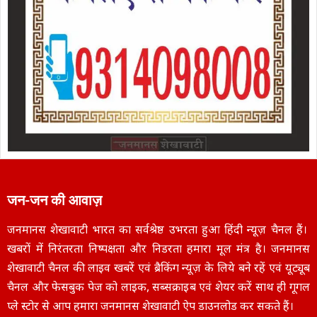
जन-जन की आवाज़
जनमानस शेखावाटी भारत का सर्वश्रेष्ठ उभरता हुआ हिंदी न्यूज़ चैनल हैं।
खबरों में निरंतरता निष्पक्षता और निडरता हमारा मूल मंत्र है। जनमानस
शेखावाटी चैनल की लाइव खबरें एवं ब्रैकिंग न्यूज़ के लिये बने रहें एवं यूट्यूब
चैनल और फेसबुक पेज को लाइक, सब्सक्राइब एवं शेयर करें साथ ही गूगल
प्ले स्टोर से आप हमारा जनमानस शेखावाटी ऐप डाउनलोड कर सकते हैं।