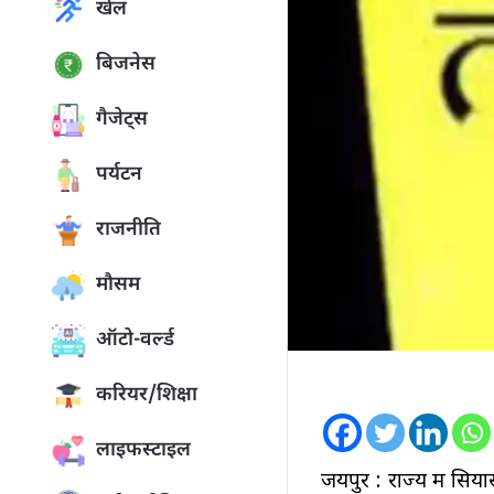
खेल
बिजनेस
गैजेट्स
पर्यटन
राजनीति
मौसम
ऑटो-वर्ल्ड
करियर/शिक्षा
लाइफस्टाइल
जयपुर : राज्य में सि