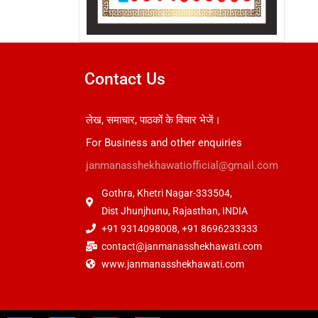
Contact Us
लेख, समाचार, पाठकों के विचार भेजें।
For Business and other enquiries
janmanasshekhawatiofficial@gmail.com
Gothra, Khetri Nagar-333504,
Dist Jhunjhunu, Rajasthan, INDIA
+91 9314098008, +91 8696233333
contact@janmanasshekhawati.com
www.janmanasshekhawati.com