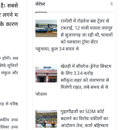
लेटेस्ट
है। सबसे
लगने में
रानोली में रोडवेज बस ट्रेलर से
े के कारण
टकराई, 12 यात्री घायल:जयपुर
से सुजानगढ़ जा रही थी, घायलों
को पलसाना ट्रॉमा सेंटर
पहुंचाया, कुल 34 सवार थे
 होंगी। सत्र
िर्फ सूचियों
खेतड़ी में सीवरेज-ड्रेनेज सिस्टम
षा संकुल और
के लिए 3.34 करोड़
स्वीकृत:शहर को जलभराव से
मिलेगी राहत, लंबे समय से थे
परेशान
़ से वरिष्ठ
गुढ़ागौढ़जी का SDM कोर्ट
बदलने का विरोध:वकीलों का
राजकीय उच्च
आंदोलन तेज, कार्य बहिष्कार
बालिका उच्च