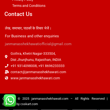
Terms and Conditions
Contact Us
लेख, समाचार, पाठकों के विचार भेजें।
For Business and other enquiries
janmanasshekhawatiofficial@gmail.com
Gothra, Khetri Nagar-333504,
Dist Jhunjhunu, Rajasthan, INDIA
+91 9314098008, +91 8696233333
contact@janmanasshekhawati.com
www.janmanasshekhawati.com
Copyright © 2025
janmanasshekhawati.com
– All Rights Reserved |
Designed by
csskart.com