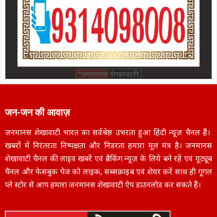
जन-जन की आवाज़
जनमानस शेखावाटी भारत का सर्वश्रेष्ठ उभरता हुआ हिंदी न्यूज़ चैनल हैं।
खबरों में निरंतरता निष्पक्षता और निडरता हमारा मूल मंत्र है। जनमानस
शेखावाटी चैनल की लाइव खबरें एवं ब्रैकिंग न्यूज़ के लिये बने रहें एवं यूट्यूब
चैनल और फेसबुक पेज को लाइक, सब्सक्राइब एवं शेयर करें साथ ही गूगल
प्ले स्टोर से आप हमारा जनमानस शेखावाटी ऐप डाउनलोड कर सकते हैं।