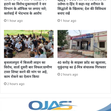
हटाने का विरोध:दुकानदारों ने वन
उलेमा-ए-हिंद ने कहा-यह शरीयत के
विभाग के ऑफिस पर लगाए नारे;
सिद्धांतों के खिलाफ; देश की विविधता
कार्रवाई में भेदभाव के आरोप
बनाए रखें
1 hour ago
1 hour ago
बृजलालपुरा में बिजली लाइन का
40 करोड़ के साइबर फ्रॉड का खुलासा,
विरोध, वार्ता दूसरी बार विफल:ग्रामीण
मुकुंदगढ़ का ई-मित्र संचालक गिरफ्तार
टावर शिफ्ट करने की मांग पर अड़े,
2 hours ago
काम रोकने का ऐलान किया
2 hours ago