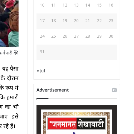
10
11
12
13
14
15
16
17
18
19
20
21
22
23
24
25
26
27
28
29
30
31
मचारी देंगे
 यह पैसा
« Jul
 के दौरान
े रूप में
Advertisement
 कि हमारी
ांग का भी
 जाए। इसे
हे हैं।