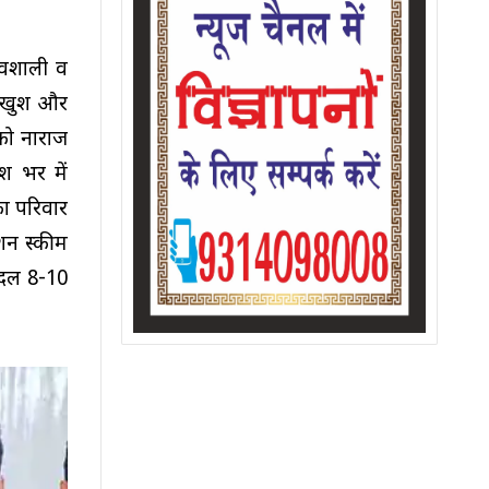
भावशाली व
े खुश और
को नाराज
श भर में
का परिवार
ंशन स्कीम
 दल 8-10