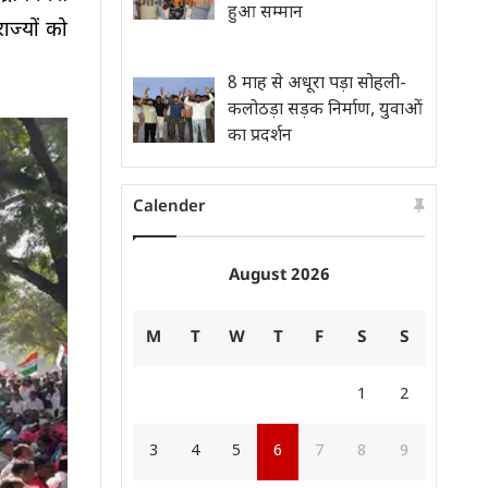
हुआ सम्मान
ाज्यों को
8 माह से अधूरा पड़ा सोहली-
कलोठड़ा सड़क निर्माण, युवाओं
का प्रदर्शन
Calender
August 2026
M
T
W
T
F
S
S
1
2
3
4
5
6
7
8
9