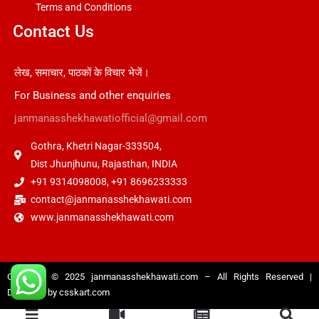
Terms and Conditions
Contact Us
लेख, समाचार, पाठकों के विचार भेजें।
For Business and other enquiries
janmanasshekhawatiofficial@gmail.com
Gothra, Khetri Nagar-333504,
Dist Jhunjhunu, Rajasthan, INDIA
+91 9314098008, +91 8696233333
contact@janmanasshekhawati.com
www.janmanasshekhawati.com
Copyright © 2025
janmanasshekhawati.com
– All Rights Reserved |
Designed by
csskart.com