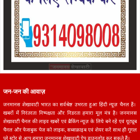
जन-जन की आवाज़
जनमानस शेखावाटी भारत का सर्वश्रेष्ठ उभरता हुआ हिंदी न्यूज़ चैनल हैं।
खबरों में निरंतरता निष्पक्षता और निडरता हमारा मूल मंत्र है। जनमानस
शेखावाटी चैनल की लाइव खबरें एवं ब्रैकिंग न्यूज़ के लिये बने रहें एवं यूट्यूब
चैनल और फेसबुक पेज को लाइक, सब्सक्राइब एवं शेयर करें साथ ही गूगल
प्ले स्टोर से आप हमारा जनमानस शेखावाटी ऐप डाउनलोड कर सकते हैं।