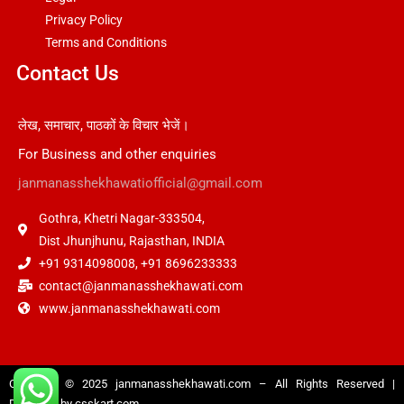
Privacy Policy
Terms and Conditions
Contact Us
लेख, समाचार, पाठकों के विचार भेजें।
For Business and other enquiries
janmanasshekhawatiofficial@gmail.com
Gothra, Khetri Nagar-333504,
Dist Jhunjhunu, Rajasthan, INDIA
+91 9314098008, +91 8696233333
contact@janmanasshekhawati.com
www.janmanasshekhawati.com
Copyright © 2025
janmanasshekhawati.com
– All Rights Reserved |
Designed by
csskart.com