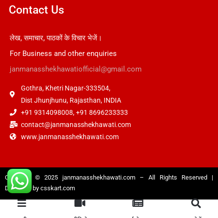
Contact Us
लेख, समाचार, पाठकों के विचार भेजें।
For Business and other enquiries
janmanasshekhawatiofficial@gmail.com
Gothra, Khetri Nagar-333504,
Dist Jhunjhunu, Rajasthan, INDIA
+91 9314098008, +91 8696233333
contact@janmanasshekhawati.com
www.janmanasshekhawati.com
Copyright © 2025
janmanasshekhawati.com
– All Rights Reserved |
Designed by
csskart.com