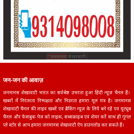
जन-जन की आवाज़
जनमानस शेखावाटी भारत का सर्वश्रेष्ठ उभरता हुआ हिंदी न्यूज़ चैनल हैं।
खबरों में निरंतरता निष्पक्षता और निडरता हमारा मूल मंत्र है। जनमानस
शेखावाटी चैनल की लाइव खबरें एवं ब्रैकिंग न्यूज़ के लिये बने रहें एवं यूट्यूब
चैनल और फेसबुक पेज को लाइक, सब्सक्राइब एवं शेयर करें साथ ही गूगल
प्ले स्टोर से आप हमारा जनमानस शेखावाटी ऐप डाउनलोड कर सकते हैं।