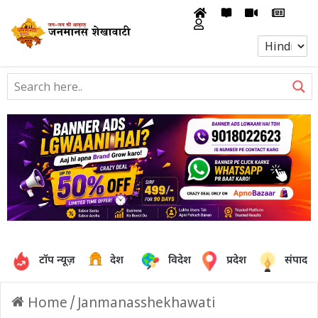
टॉप न्यूज़
देश
विदेश
प्रदेश
संपादक
Home
/
Janmanasshekhawati