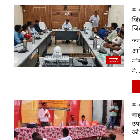
J
जिल
जिल
जनम
आरि
झुंझुनूं
मीण
में
J
ना
उपच
को