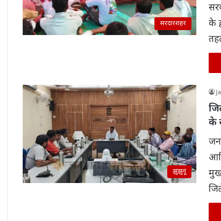
सरद
के 
सरदारशहर
तहत
J
जि
के 
जनम
आरि
झुंझुनूं
मुख
जि