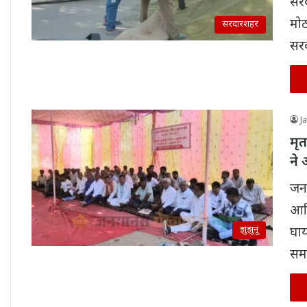
सरद
मोठ
सरदारशहर
सर
J
मृ
ने 
जनम
आरि
झुंझुनूं
घाय
सम