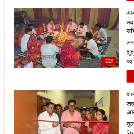
J
नवर
सम
जनम
झुं
झुंझुनूं
का 
J
जर
आर
चूरू