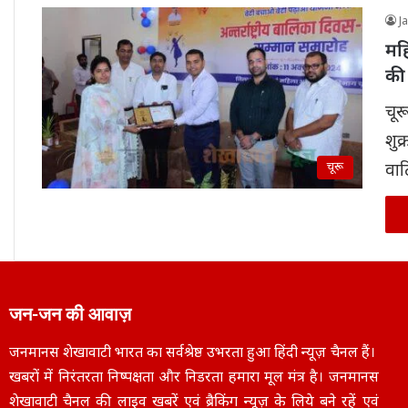
J
महि
की 
चूर
शुक
चूरू
वाट
जन-जन की आवाज़
जनमानस शेखावाटी भारत का सर्वश्रेष्ठ उभरता हुआ हिंदी न्यूज़ चैनल हैं।
खबरों में निरंतरता निष्पक्षता और निडरता हमारा मूल मंत्र है। जनमानस
शेखावाटी चैनल की लाइव खबरें एवं ब्रैकिंग न्यूज़ के लिये बने रहें एवं