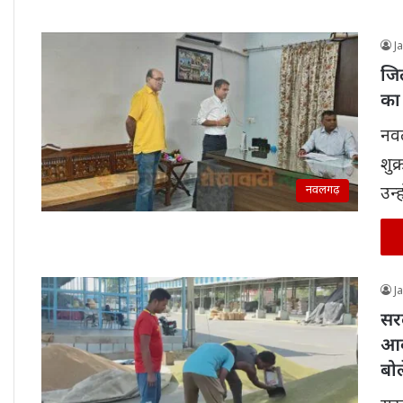
J
जि
का
नवल
शुक
नवलगढ़
उन्
J
सरद
आव
बोल