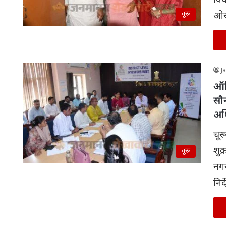
वि
चूरू
ओर 
J
ऑफ
सौ
अध
चूर
शुक
चूरू
नगर
निर