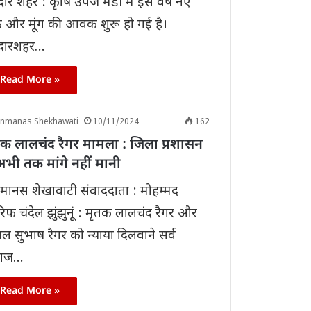
ार शहर : कृषि उपज मंडी में इस वर्ष नए
 और मूंग की आवक शुरू हो गई है।
दारशहर…
Read More »
anmanas Shekhawati
10/11/2024
162
तक लालचंद रैगर मामला : जिला प्रशासन
अभी तक मांगे नहीं मानी
ानस शेखावाटी संवाददाता : मोहम्मद
फ चंदेल झुंझुनूं : मृतक लालचंद रैगर और
ल सुभाष रैगर को न्याया दिलवाने सर्व
ाज…
Read More »