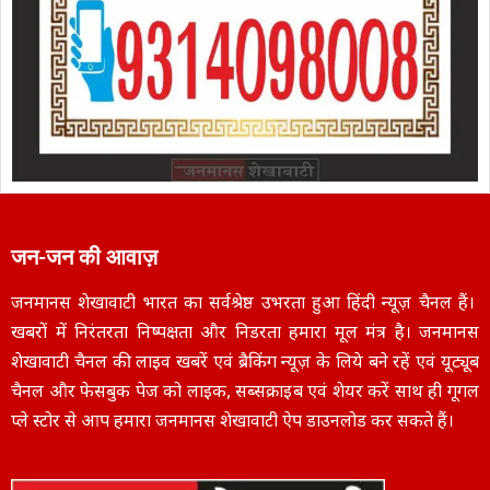
जन-जन की आवाज़
जनमानस शेखावाटी भारत का सर्वश्रेष्ठ उभरता हुआ हिंदी न्यूज़ चैनल हैं।
खबरों में निरंतरता निष्पक्षता और निडरता हमारा मूल मंत्र है। जनमानस
शेखावाटी चैनल की लाइव खबरें एवं ब्रैकिंग न्यूज़ के लिये बने रहें एवं यूट्यूब
चैनल और फेसबुक पेज को लाइक, सब्सक्राइब एवं शेयर करें साथ ही गूगल
प्ले स्टोर से आप हमारा जनमानस शेखावाटी ऐप डाउनलोड कर सकते हैं।