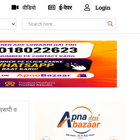
वीडियो
ई-पेपर
Login
 एएसपी व