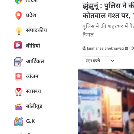
विदेश
झुंझुनूं : पुलिस न
कोतवाल गश्त पर, 
प्रदेश
पुलिस ने की शहरभर में 
संपादकीय
तैनात
वीडियो
Janmanas Shekhawati
आर्टिकल
व्यंजन
स्वास्थ्य
बॉलीवुड
G.K