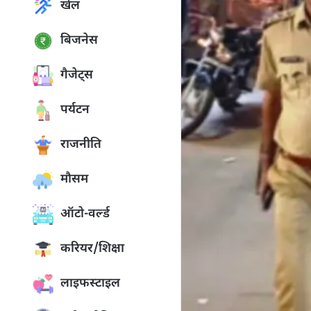
खेल
बिजनेस
गैजेट्स
पर्यटन
राजनीति
मौसम
ऑटो-वर्ल्ड
करियर/शिक्षा
लाइफस्टाइल