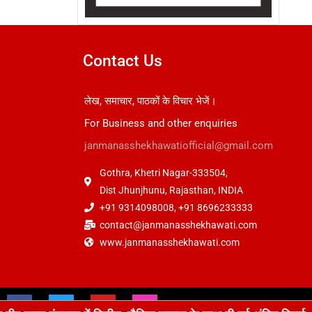
Contact Us
लेख, समाचार, पाठकों के विचार भेजें।
For Business and other enquiries
janmanasshekhawatiofficial@gmail.com
Gothra, Khetri Nagar-333504,
Dist Jhunjhunu, Rajasthan, INDIA
+91 9314098008, +91 8696233333
contact@janmanasshekhawati.com
www.janmanasshekhawati.com