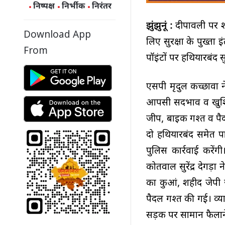
निष्पक्ष
निर्भीक
निरंतर
झुंझुनूं :
दीपावली पर श
Download App
लिए सुरक्षा के पुख्ता
From
पॉइंटों पर हथियारबंद 
एसपी मृदुल कच्छावा ने
आपसी सदभाव व खुशियो
जीप, बाइक गश्त व पैदल
दो हथियारबंद समेत प
पुलिस कार्रवाई करे
कोतवाल सुरेंद्र देगड़ा
का कुआं, शहीद जेपी
पैदल गश्त की गई। व्याप
सड़क पर सामान फैलाने 